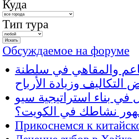
Куда
Тип тура
Обсуждаемое на форуме
طاعم والمقاهي في سلطنة
 التكاليف وزيادة الأرباح
في بناء استراتيجية سيو
ظهور نشاطك في الكويت؟
Прикоснемся к китайск