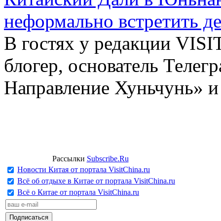
неформально встретить д
В гостях у редакции VIS
блогер, основатель Телег
Направление Хуньчунь» и
Рассылки
Subscribe.Ru
Новости Китая от портала VisitChina.ru
Всё об отдыхе в Китае от портала VisitChina.ru
Всё о Китае от портала VisitChina.ru