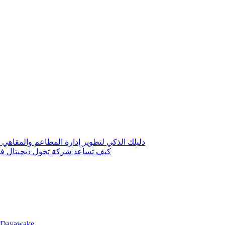
دليلك الذكي لتطوير إدارة المطاعم والمقاهي 
كيف تساعد شركة تحول ديجيتال في 
llDayawake