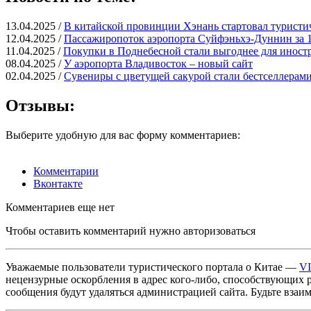
13.04.2025 /
В китайской провинции Хэнань стартовал туристи
12.04.2025 /
Пассажиропоток аэропорта Суйфэньхэ-Дуннин за 1
11.04.2025 /
Покупки в Поднебесной стали выгоднее для иност
08.04.2025 /
У аэропорта Владивосток – новый сайт
02.04.2025 /
Сувениры с цветущей сакурой стали бестселлерами
Отзывы:
Выберите удобную для вас форму комментариев:
Комментарии
Вконтакте
Комментариев еще нет
Чтобы оставить комментарий нужно авторизоваться
Уважаемые пользователи туристического портала о Китае —
V
нецензурные оскорбления в адрес кого-либо, способствующих 
сообщения будут удаляться администрацией сайта. Будьте взаи