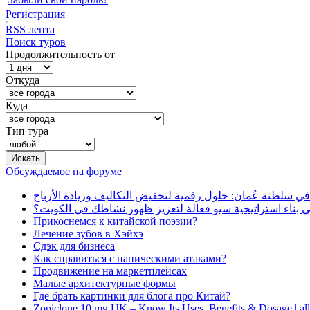
Регистрация
RSS лента
Поиск туров
Продолжительность от
Откуда
Куда
Тип тура
Обсуждаемое на форуме
في سلطنة عُمان: حلول رقمية لتخفيض التكاليف وزيادة الأرباح
بناء استراتيجية سيو فعالة لتعزيز ظهور نشاطك في الكويت؟
Прикоснемся к китайской поэзии?
Лечение зубов в Хэйхэ
Сдэк для бизнеса
Как справиться с паническими атаками?
Продвижение на маркетплейсах
Малые архитектурные формы
Где брать картинки для блога про Китай?
Zopiclone 10 mg UK – Know Its Uses, Benefits & Dosage | a