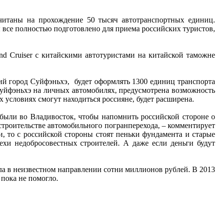
считаны на прохождение 50 тысяч автотранспортных единиц.
ы все полностью подготовлено для приема российских туристов,
nd Cruiser с китайскими автотуристами на китайской таможне
й город Суйфэньхэ, будет оформлять 1300 единиц транспорта
 Суйфэньхэ на личных автомобилях, предусмотрена возможность
х условиях смогут находиться россияне, будет расширена.
ибыли во Владивосток, чтобы напомнить российской стороне о
троительстве автомобильного погранперехода, – комментирует
, то с российской стороны стоят пеньки фундамента и старые
рехи недобросовестных строителей. А даже если деньги будут
а в неизвестном направлении сотни миллионов рублей. В 2013
 пока не помогло.