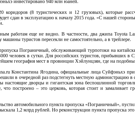
эньхэ инвестировано 940 млн юаней.
0 коридоров (8 туристических и 12 грузовых), которые рас
удет сдан в эксплуатацию к началу 2015 года. «С нашей сторон
н.
ным работам еще не видно. В частности, два джипа Toyota La
цу машины туристов пересекли не самостоятельно, а в трейлере.
 пропуска Пограничный, обслуживающий турпотоки на китайски
и 4000 человек в сутки. Для российских туристов, прибывших в
ьнейшем география мест в провинции Хэйлунцзян, где на подобны
china.ru Константина Ягодина, официальные лица Суйфэньхэ пр
ешили в очередной раз подстегнуть местную администрацию в с
ны настоящие дворцы и гигантская зона беспошлинной торговли
 что построено – это церковь, которая стоит и замаливает г
ельство автомобильного пункта пропуска «Пограничный», пустил
зыскала 1,2 млрд рублей. Но реконструкции пункта пропуска это