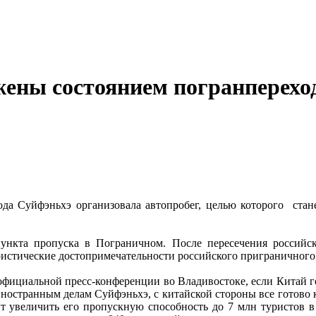
жены состоянием погранперехо
а Суйфэньхэ организовала автопробег, целью которого стане
нкта пропуска в Пограничном. После пересечения российс
ристические достопримечательности российского приграничного
 официальной пресс-конференции во Владивостоке, если Китай г
ностранным делам Суйфэньхэ, с китайской стороны все готово 
ит увеличить его пропускную способность до 7 млн туристов в