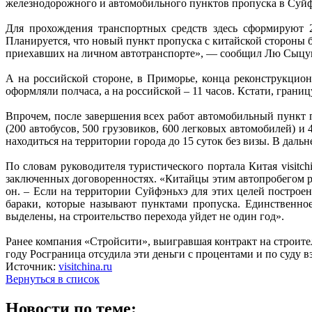
железнодорожного и автомобильного пунктов пропуска в Суйф
Для прохождения транспортных средств здесь сформируют 2
Планируется, что новый пункт пропуска с китайской стороны б
приехавших на личном автотранспорте», — сообщил Лю Сыцу
А на российской стороне, в Приморье, конца реконструкцион
оформляли полчаса, а на российской – 11 часов. Кстати, грани
Впрочем, после завершения всех работ автомобильный пункт
(200 автобусов, 500 грузовиков, 600 легковых автомобилей) 
находиться на территории города до 15 суток без визы. В дал
По словам руководителя туристического портала Китая visit
заключенных договоренностях. «Китайцы этим автопробегом р
он. – Если на территории Суйфэньхэ для этих целей построе
бараки, которые называют пунктами пропуска. Единственное,
выделены, на строительство перехода уйдет не один год».
Ранее компания «Стройсити», выигравшая контракт на строит
году Росграница отсудила эти деньги с процентами и по суду в
Источник:
visitchina.ru
Вернуться в список
Новости по теме: