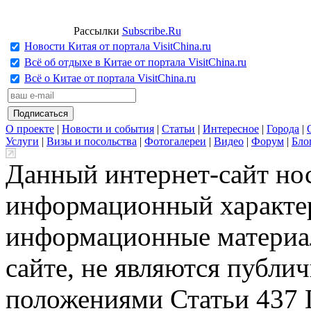
Рассылки
Subscribe.Ru
Новости Китая от портала VisitChina.ru
Всё об отдыхе в Китае от портала VisitChina.ru
Всё о Китае от портала VisitChina.ru
О проекте
|
Новости и события
|
Статьи
|
Интересное
|
Города
|
Услуги
|
Визы и посольства
|
Фотогалереи
|
Видео
|
Форум
|
Бло
Данный интернет-сайт но
информационный характер
информационные материа
сайте, не являются публи
положениями Статьи 437 