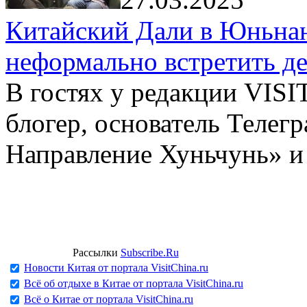
Китайский Дали в Юньнань
неформально встретить д
В гостях у редакции VIS
блогер, основатель Телег
Направление Хуньчунь» и
Рассылки
Subscribe.Ru
Новости Китая от портала VisitChina.ru
Всё об отдыхе в Китае от портала VisitChina.ru
Всё о Китае от портала VisitChina.ru