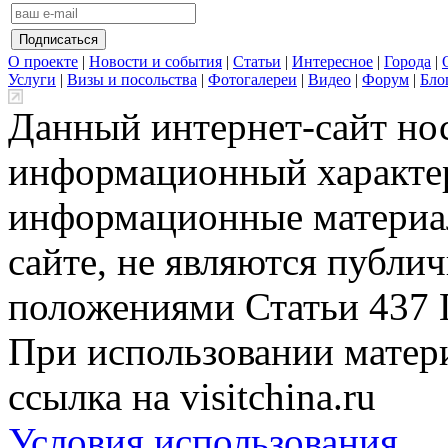
О проекте
|
Новости и события
|
Статьи
|
Интересное
|
Города
|
Услуги
|
Визы и посольства
|
Фотогалереи
|
Видео
|
Форум
|
Бло
Данный интернет-сайт но
информационный характер
информационные материа
сайте, не являются публи
положениями Статьи 437 
При использовании матери
ссылка на visitchina.ru
Условия использования