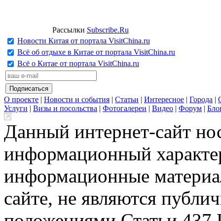
Рассылки
Subscribe.Ru
Новости Китая от портала VisitChina.ru
Всё об отдыхе в Китае от портала VisitChina.ru
Всё о Китае от портала VisitChina.ru
О проекте
|
Новости и события
|
Статьи
|
Интересное
|
Города
|
Услуги
|
Визы и посольства
|
Фотогалереи
|
Видео
|
Форум
|
Бло
Данный интернет-сайт но
информационный характер
информационные материа
сайте, не являются публи
положениями Статьи 437 