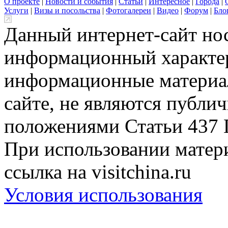
О проекте
|
Новости и события
|
Статьи
|
Интересное
|
Города
|
Услуги
|
Визы и посольства
|
Фотогалереи
|
Видео
|
Форум
|
Бло
Данный интернет-сайт но
информационный характер
информационные материа
сайте, не являются публи
положениями Статьи 437 
При использовании матери
ссылка на visitchina.ru
Условия использования