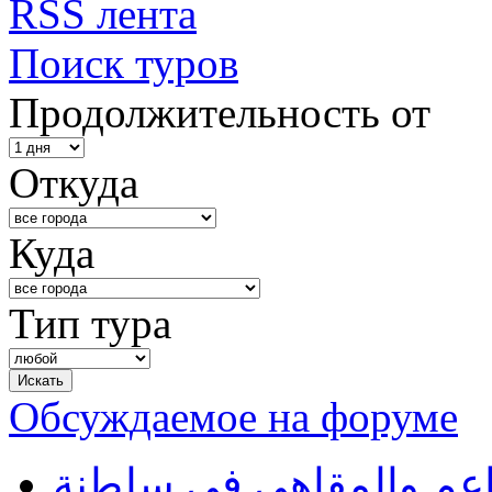
RSS лента
Поиск туров
Продолжительность от
Откуда
Куда
Тип тура
Обсуждаемое на форуме
طاعم والمقاهي في سلطنة