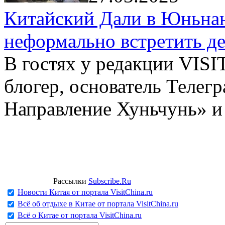
Китайский Дали в Юньнань
неформально встретить д
В гостях у редакции VIS
блогер, основатель Телег
Направление Хуньчунь» и
Рассылки
Subscribe.Ru
Новости Китая от портала VisitChina.ru
Всё об отдыхе в Китае от портала VisitChina.ru
Всё о Китае от портала VisitChina.ru