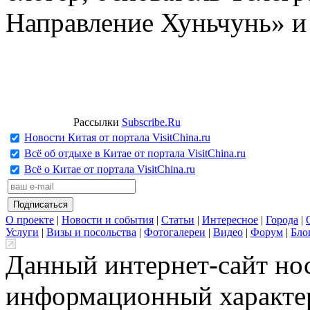
Направление Хуньчунь» и
Рассылки
Subscribe.Ru
Новости Китая от портала VisitChina.ru
Всё об отдыхе в Китае от портала VisitChina.ru
Всё о Китае от портала VisitChina.ru
О проекте
|
Новости и события
|
Статьи
|
Интересное
|
Города
|
Услуги
|
Визы и посольства
|
Фотогалереи
|
Видео
|
Форум
|
Бло
Данный интернет-сайт но
информационный характер