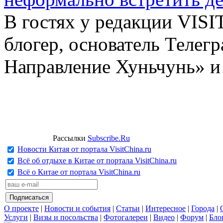
В гостях у редакции VIS
блогер, основатель Телег
Направление Хуньчунь» и
Рассылки
Subscribe.Ru
Новости Китая от портала VisitChina.ru
Всё об отдыхе в Китае от портала VisitChina.ru
Всё о Китае от портала VisitChina.ru
О проекте
|
Новости и события
|
Статьи
|
Интересное
|
Города
|
Услуги
|
Визы и посольства
|
Фотогалереи
|
Видео
|
Форум
|
Бло