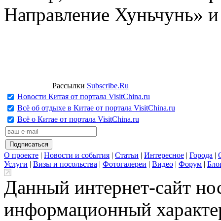
Направление Хуньчунь» и
Рассылки
Subscribe.Ru
Новости Китая от портала VisitChina.ru
Всё об отдыхе в Китае от портала VisitChina.ru
Всё о Китае от портала VisitChina.ru
О проекте
|
Новости и события
|
Статьи
|
Интересное
|
Города
|
Услуги
|
Визы и посольства
|
Фотогалереи
|
Видео
|
Форум
|
Бло
Данный интернет-сайт но
информационный характер