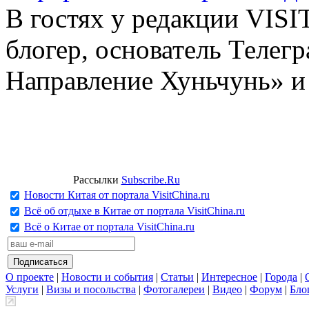
В гостях у редакции VIS
блогер, основатель Телег
Направление Хуньчунь» и
Рассылки
Subscribe.Ru
Новости Китая от портала VisitChina.ru
Всё об отдыхе в Китае от портала VisitChina.ru
Всё о Китае от портала VisitChina.ru
О проекте
|
Новости и события
|
Статьи
|
Интересное
|
Города
|
Услуги
|
Визы и посольства
|
Фотогалереи
|
Видео
|
Форум
|
Бло