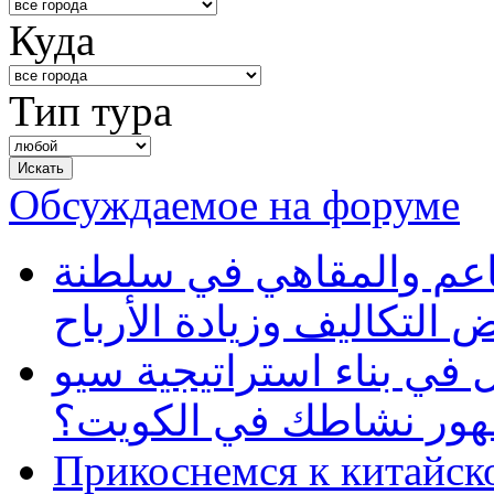
Куда
Тип тура
Обсуждаемое на форуме
طاعم والمقاهي في سلطنة
 التكاليف وزيادة الأرباح
في بناء استراتيجية سيو
ظهور نشاطك في الكويت؟
Прикоснемся к китайск