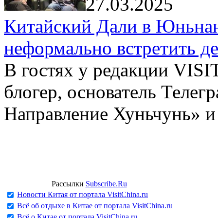
27.03.2025
Китайский Дали в Юньнань
неформально встретить д
В гостях у редакции VIS
блогер, основатель Телег
Направление Хуньчунь» и
Рассылки
Subscribe.Ru
Новости Китая от портала VisitChina.ru
Всё об отдыхе в Китае от портала VisitChina.ru
Всё о Китае от портала VisitChina.ru