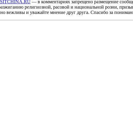
ISITCHINA.RU
— в комментариях запрещено размещение сообщ
разжиганию религиозной, расовой и национальной розни, призы
мно вежливы и уважайте мнение друг друга. Спасибо за пониман