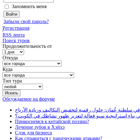
Запомнить меня
Забыли свой пароль?
Регистрация
RSS лента
Поиск туров
Продолжительность от
Откуда
Куда
Тип тура
Обсуждаемое на форуме
في سلطنة عُمان: حلول رقمية لتخفيض التكاليف وزيادة الأرباح
بناء استراتيجية سيو فعالة لتعزيز ظهور نشاطك في الكويت؟
Прикоснемся к китайской поэзии?
Лечение зубов в Хэйхэ
Сдэк для бизнеса
Как справиться с паническими атаками?