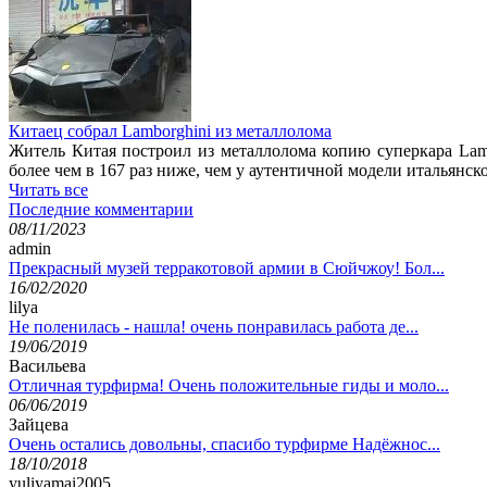
Китаец собрал Lamborghini из металлолома
Житель Китая построил из металлолома копию суперкара Lam
более чем в 167 раз ниже, чем у аутентичной модели итальянск
Читать все
Последние комментарии
08/11/2023
admin
Прекрасный музей терракотовой армии в Сюйчжоу! Бол...
16/02/2020
lilya
Не поленилась - нашла! очень понравилась работа де...
19/06/2019
Васильева
Отличная турфирма! Очень положительные гиды и моло...
06/06/2019
Зайцева
Очень остались довольны, спасибо турфирме Надёжнос...
18/10/2018
yuliyamai2005