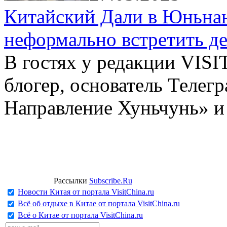
Китайский Дали в Юньнань
неформально встретить д
В гостях у редакции VIS
блогер, основатель Телег
Направление Хуньчунь» и
Рассылки
Subscribe.Ru
Новости Китая от портала VisitChina.ru
Всё об отдыхе в Китае от портала VisitChina.ru
Всё о Китае от портала VisitChina.ru