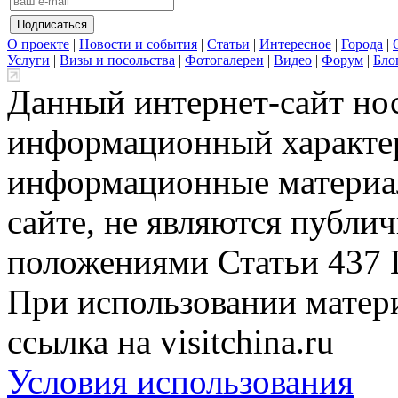
О проекте
|
Новости и события
|
Статьи
|
Интересное
|
Города
|
Услуги
|
Визы и посольства
|
Фотогалереи
|
Видео
|
Форум
|
Бло
Данный интернет-сайт но
информационный характер
информационные материа
сайте, не являются публи
положениями Статьи 437 
При использовании матери
ссылка на visitchina.ru
Условия использования