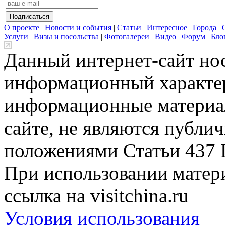
О проекте
|
Новости и события
|
Статьи
|
Интересное
|
Города
|
Услуги
|
Визы и посольства
|
Фотогалереи
|
Видео
|
Форум
|
Бло
Данный интернет-сайт но
информационный характер
информационные материа
сайте, не являются публи
положениями Статьи 437 
При использовании матери
ссылка на visitchina.ru
Условия использования