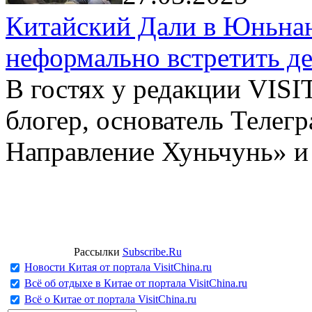
Китайский Дали в Юньнань
неформально встретить д
В гостях у редакции VIS
блогер, основатель Телег
Направление Хуньчунь» и
Рассылки
Subscribe.Ru
Новости Китая от портала VisitChina.ru
Всё об отдыхе в Китае от портала VisitChina.ru
Всё о Китае от портала VisitChina.ru