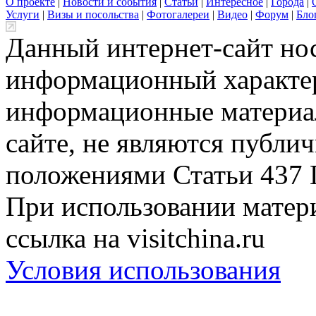
О проекте
|
Новости и события
|
Статьи
|
Интересное
|
Города
|
Услуги
|
Визы и посольства
|
Фотогалереи
|
Видео
|
Форум
|
Бло
Данный интернет-сайт но
информационный характер
информационные материа
сайте, не являются публи
положениями Статьи 437 
При использовании матери
ссылка на visitchina.ru
Условия использования