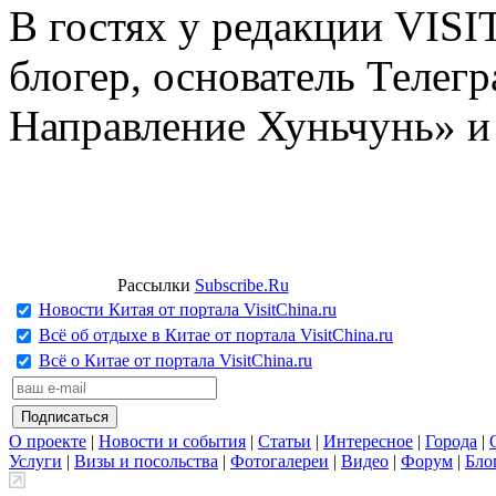
В гостях у редакции VIS
блогер, основатель Телег
Направление Хуньчунь» и
Рассылки
Subscribe.Ru
Новости Китая от портала VisitChina.ru
Всё об отдыхе в Китае от портала VisitChina.ru
Всё о Китае от портала VisitChina.ru
О проекте
|
Новости и события
|
Статьи
|
Интересное
|
Города
|
Услуги
|
Визы и посольства
|
Фотогалереи
|
Видео
|
Форум
|
Бло