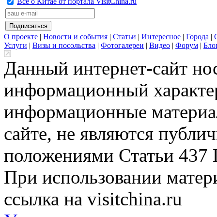
Всё о Китае от портала VisitChina.ru
О проекте
|
Новости и события
|
Статьи
|
Интересное
|
Города
|
Услуги
|
Визы и посольства
|
Фотогалереи
|
Видео
|
Форум
|
Бло
Данный интернет-сайт но
информационный характер
информационные материа
сайте, не являются публи
положениями Статьи 437 
При использовании матери
ссылка на visitchina.ru