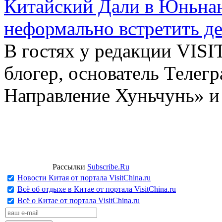
Китайский Дали в Юньнань
неформально встретить д
В гостях у редакции VIS
блогер, основатель Телег
Направление Хуньчунь» и
Рассылки
Subscribe.Ru
Новости Китая от портала VisitChina.ru
Всё об отдыхе в Китае от портала VisitChina.ru
Всё о Китае от портала VisitChina.ru