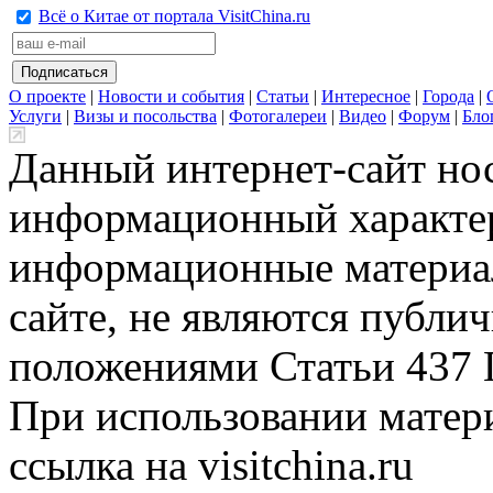
Всё о Китае от портала VisitChina.ru
О проекте
|
Новости и события
|
Статьи
|
Интересное
|
Города
|
Услуги
|
Визы и посольства
|
Фотогалереи
|
Видео
|
Форум
|
Бло
Данный интернет-сайт но
информационный характер
информационные материа
сайте, не являются публи
положениями Статьи 437 
При использовании матери
ссылка на visitchina.ru