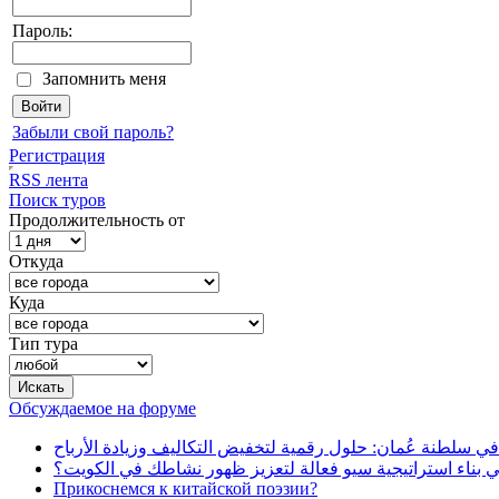
Пароль:
Запомнить меня
Забыли свой пароль?
Регистрация
RSS лента
Поиск туров
Продолжительность от
Откуда
Куда
Тип тура
Обсуждаемое на форуме
في سلطنة عُمان: حلول رقمية لتخفيض التكاليف وزيادة الأرباح
بناء استراتيجية سيو فعالة لتعزيز ظهور نشاطك في الكويت؟
Прикоснемся к китайской поэзии?