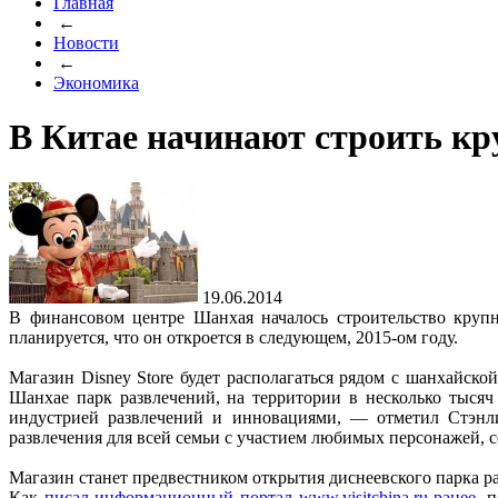
Главная
←
Новости
←
Экономика
В Китае начинают строить кр
19.06.2014
В финансовом центре Шанхая началось строительство крупн
планируется, что он откроется в следующем, 2015-ом году.
Магазин Disney Store будет располагаться рядом с шанхайско
Шанхае парк развлечений, на территории в несколько тыся
индустрией развлечений и инновациями, — отметил Стэнл
развлечения для всей семьи с участием любимых персонажей, с
Магазин станет предвестником открытия диснеевского парка ра
Как
писал информационный портал www.visitchina.ru ранее
, 