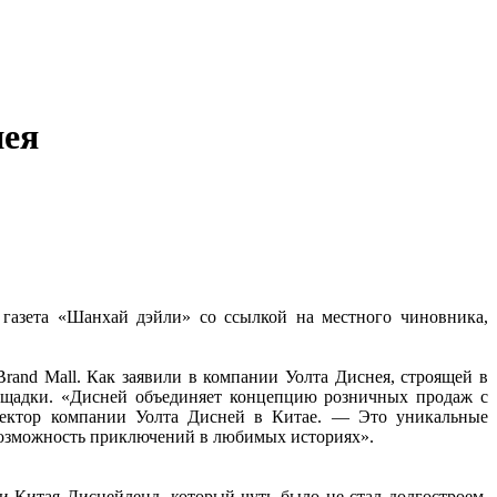
нея
газета «Шанхай дэйли» со ссылкой на местного чиновника,
Brand Mall. Как заявили в компании Уолта Диснея, строящей в
лощадки. «Дисней объединяет концепцию розничных продаж с
ректор компании Уолта Дисней в Китае. — Это уникальные
е возможность приключений в любимых историях».
и Китая Диснейленд, который чуть было не стал долгостроем,