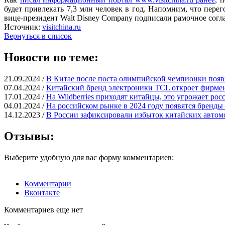
будет привлекать 7,3 млн человек в год. Напомним, что пер
вице-президент Walt Disney Company подписали рамочное соглаш
Источник:
visitchina.ru
Вернуться в список
Новости по теме:
21.09.2024 /
В Китае после поста олимпийской чемпионки поя
07.04.2024 /
Китайский бренд электроники TCL откроет фирме
17.01.2024 /
На Wildberries приходят китайцы, это угрожает ро
04.01.2024 /
На российском рынке в 2024 году появятся бренды
14.12.2023 /
В России зафиксировали избыток китайских автом
Отзывы:
Выберите удобную для вас форму комментариев:
Комментарии
Вконтакте
Комментариев еще нет