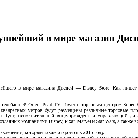
упнейший в мире магазин Дис
ейшего в мире магазина Дисней — Disney Store. Как пишет 
й телебашней Orient Pearl TV Tower и торговым центром Super 
ч квадратных метров будут размещены различные торговые п
и Чунг, исполнительный вице-президент и управляющий ди
озданных компаниями Disney, Pixar, Marvel и Star Wars, а такж
звлечений, который также откроется в 2015 году.
по предварительным подсчетам этот первый в материковой част