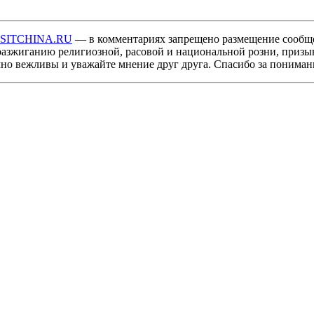
ISITCHINA.RU
— в комментариях запрещено размещение сообщ
разжиганию религиозной, расовой и национальной розни, призы
мно вежливы и уважайте мнение друг друга. Спасибо за пониман