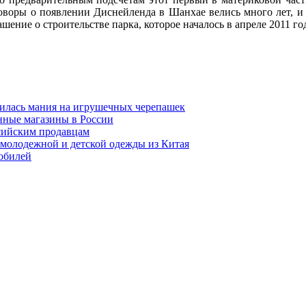
еговоры о появлении Диснейленда в Шанхае велись много лет, и
ение о строительстве парка, которое началось в апреле 2011 го
вилась мания на игрушечных черепашек
нные магазины в России
ссийским продавцам
 молодежной и детской одежды из Китая
обилей