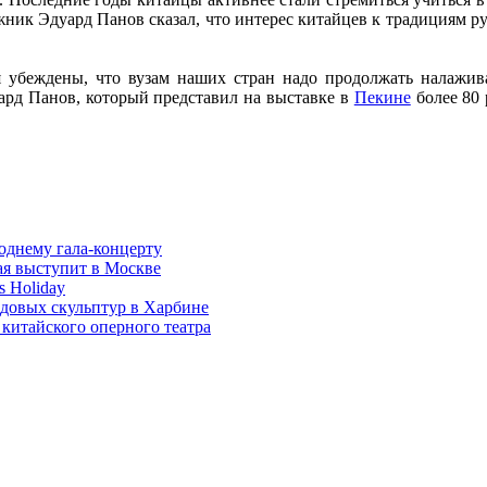
жник Эдуард Панов сказал, что интерес китайцев к традициям р
убеждены, что вузам наших стран надо продолжать налаживат
ард Панов, который представил на выставке в
Пекине
более 80 
годнему гала-концерту
ая выступит в Москве
 Holiday
едовых скульптур в Харбине
китайского оперного театра