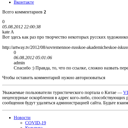
Вконтакте
Всего комментариев
2
0
05.08.2012 22:00:38
kate A
Вот здесь как раз про творчество некоторых русских художнико
http://artway.tv/2012/08/sovremennoe-russkoe-akademicheskoe-iskuss
0
06.08.2012 05:01:06
admin
Спасибо :) Правда, то, что по ссылке, сложно назвать п
Чтобы оставить комментарий нужно авторизоваться
Уважаемые пользователи туристического портала о Китае —
V
нецензурные оскорбления в адрес кого-либо, способствующих 
сообщения будут удаляться администрацией сайта. Будьте взаи
Новости
COVID-19
Культура