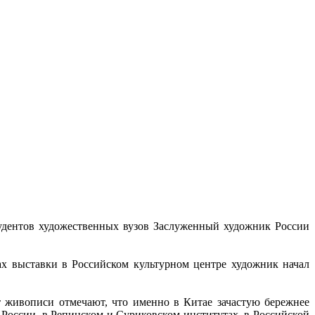
тудентов художественных вузов Заслуженный художник России
ах выставки в Российском культурном центре художник начал
т живописи отмечают, что именно в Китае зачастую бережнее
в России, в Репинском и Суриковском институтах, в Российской