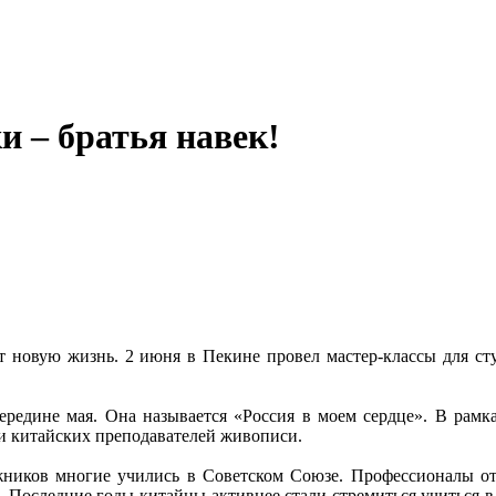
и – братья навек!
ает новую жизнь. 2 июня в Пекине провел мастер-классы для с
ередине мая. Она называется «Россия в моем сердце». В рамк
 и китайских преподавателей живописи.
ожников многие учились в Советском Союзе. Профессионалы о
е. Последние годы китайцы активнее стали стремиться учиться 