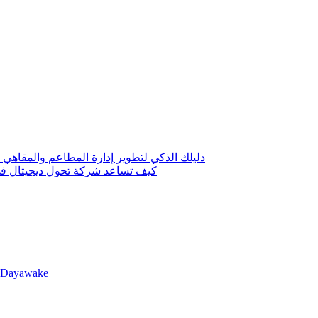
دليلك الذكي لتطوير إدارة المطاعم والمقاهي 
كيف تساعد شركة تحول ديجيتال في 
llDayawake