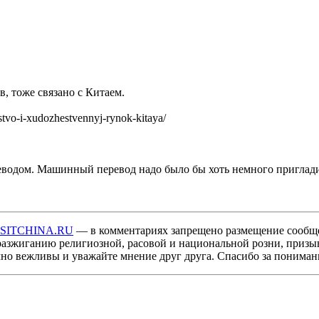
в, тоже связано с Китаем.
tvo-i-xudozhestvennyj-rynok-kitaya/
ереводом. Машинный перевод надо было бы хоть немного приглади
ISITCHINA.RU
— в комментариях запрещено размещение сообщ
разжиганию религиозной, расовой и национальной розни, призы
мно вежливы и уважайте мнение друг друга. Спасибо за пониман