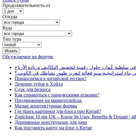
Продолжительность от
Откуда
Куда
Тип тура
Обсуждаемое на форуме
في سلطنة عُمان: حلول رقمية لتخفيض التكاليف وزيادة الأرباح
بناء استراتيجية سيو فعالة لتعزيز ظهور نشاطك في الكويت؟
Прикоснемся к китайской поэзии?
Лечение зубов в Хэйхэ
Сдэк для бизнеса
Как справиться с паническими атаками?
Продвижение на маркетплейсах
Малые архитектурные формы
Где брать картинки для блога про Китай?
Zopiclone 10 mg UK – Know Its Uses, Benefits & Dosage | a
Деревянные конструкции для дачи
Как поставить капчу на блог о Китае