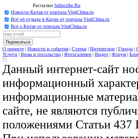
Рассылки
Subscribe.Ru
Новости Китая от портала VisitChina.ru
Всё об отдыхе в Китае от портала VisitChina.ru
Всё о Китае от портала VisitChina.ru
О проекте
|
Новости и события
|
Статьи
|
Интересное
|
Города
|
Услуги
|
Визы и посольства
|
Фотогалереи
|
Видео
|
Форум
|
Бло
Данный интернет-сайт но
информационный характер
информационные материа
сайте, не являются публи
положениями Статьи 437 