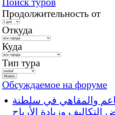
Поиск туров
Продолжительность от
Откуда
Куда
Тип тура
Обсуждаемое на форуме
طاعم والمقاهي في سلطنة
 التكاليف وزيادة الأرباح