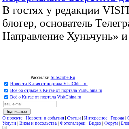
В гостях у редакции VIS
блогер, основатель Телег
Направление Хуньчунь» и
Рассылки
Subscribe.Ru
Новости Китая от портала VisitChina.ru
Всё об отдыхе в Китае от портала VisitChina.ru
Всё о Китае от портала VisitChina.ru
О проекте
|
Новости и события
|
Статьи
|
Интересное
|
Города
|
Услуги
|
Визы и посольства
|
Фотогалереи
|
Видео
|
Форум
|
Бло