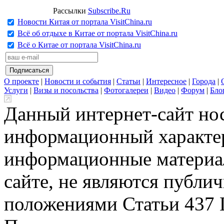
Рассылки
Subscribe.Ru
Новости Китая от портала VisitChina.ru
Всё об отдыхе в Китае от портала VisitChina.ru
Всё о Китае от портала VisitChina.ru
О проекте
|
Новости и события
|
Статьи
|
Интересное
|
Города
|
Услуги
|
Визы и посольства
|
Фотогалереи
|
Видео
|
Форум
|
Бло
Данный интернет-сайт но
информационный характер
информационные материа
сайте, не являются публи
положениями Статьи 437 