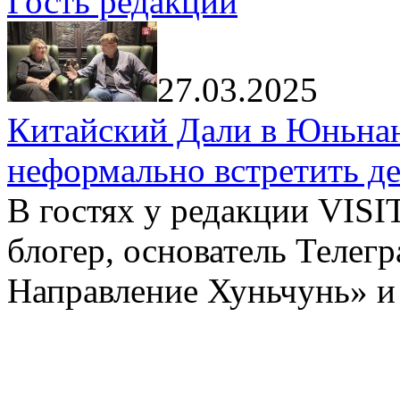
Гость редакции
27.03.2025
Китайский Дали в Юньнань
неформально встретить д
В гостях у редакции VIS
блогер, основатель Телег
Направление Хуньчунь» и