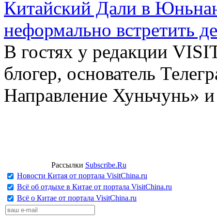
Китайский Дали в Юньнань
неформально встретить д
В гостях у редакции VIS
блогер, основатель Телег
Направление Хуньчунь» и
Рассылки
Subscribe.Ru
Новости Китая от портала VisitChina.ru
Всё об отдыхе в Китае от портала VisitChina.ru
Всё о Китае от портала VisitChina.ru