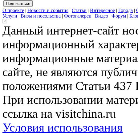
О проекте
|
Новости и события
|
Статьи
|
Интересное
|
Города
|
Услуги
|
Визы и посольства
|
Фотогалереи
|
Видео
|
Форум
|
Бло
Данный интернет-сайт но
информационный характер
информационные материа
сайте, не являются публи
положениями Статьи 437 
При использовании матери
ссылка на visitchina.ru
Условия использования