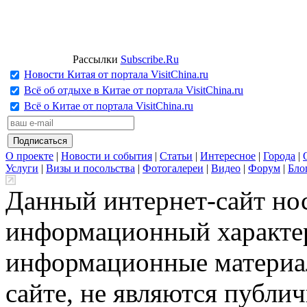
Рассылки
Subscribe.Ru
Новости Китая от портала VisitChina.ru
Всё об отдыхе в Китае от портала VisitChina.ru
Всё о Китае от портала VisitChina.ru
О проекте
|
Новости и события
|
Статьи
|
Интересное
|
Города
|
Услуги
|
Визы и посольства
|
Фотогалереи
|
Видео
|
Форум
|
Бло
Данный интернет-сайт но
информационный характер
информационные материа
сайте, не являются публи