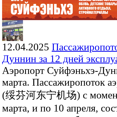
12.04.2025
Пассажиропото
Дуннин за 12 дней эксплу
Аэропорт Суйфэньхэ-Дунн
марта. Пассажиропоток а
(绥芬河东宁机场) с момента в
марта, и по 10 апреля, сос