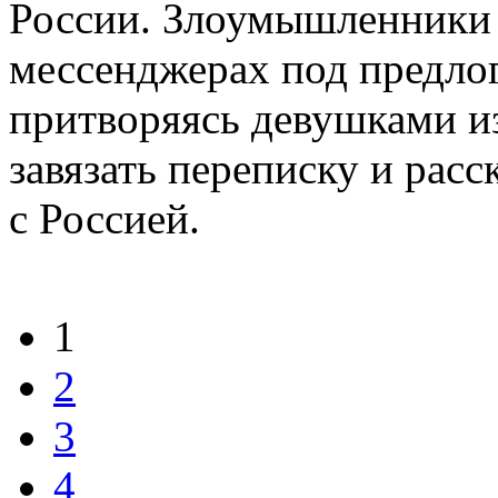
России. Злоумышленники 
мессенджерах под предло
притворяясь девушками и
завязать переписку и рас
с Россией.
1
2
3
4