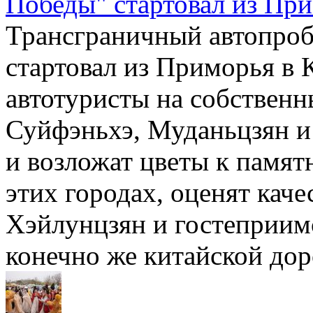
Победы" стартовал из Пр
Трансграничный автопроб
стартовал из Приморья в 
автотуристы на собственн
Суйфэньхэ, Муданьцзян и
и возложат цветы к памят
этих городах, оценят кач
Хэйлунцзян и гостеприимс
конечно же китайской до