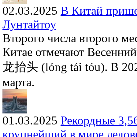
02.03.2025
В Китай прише
Лунтайтоу
Второго числа второго ме
Китае отмечают Весенний
龙抬头 (lóng tái tóu). В 20
марта.
01.03.2025
Рекордные 3,5
крупнейший в мире ледов