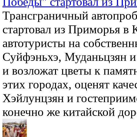
Победы" стартовал из Пр
Трансграничный автопроб
стартовал из Приморья в 
автотуристы на собственн
Суйфэньхэ, Муданьцзян и
и возложат цветы к памят
этих городах, оценят кач
Хэйлунцзян и гостеприимс
конечно же китайской до