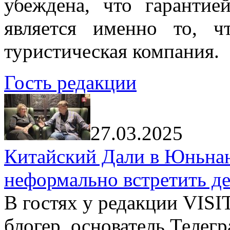
убеждена, что гарантие
является именно то, ч
туристическая компания.
Гость редакции
27.03.2025
Китайский Дали в Юньнань
неформально встретить д
В гостях у редакции VIS
блогер, основатель Телег