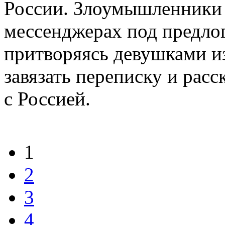
России. Злоумышленники 
мессенджерах под предло
притворяясь девушками и
завязать переписку и рас
с Россией.
1
2
3
4