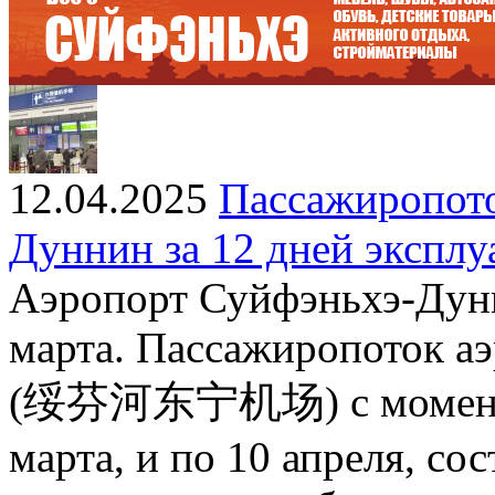
12.04.2025
Пассажиропото
Дуннин за 12 дней эксплу
Аэропорт Суйфэньхэ-Дунн
марта. Пассажиропоток а
(绥芬河东宁机场) с момента в
марта, и по 10 апреля, сос