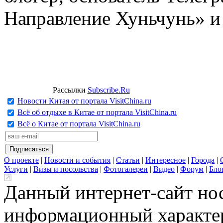
Направление Хуньчунь» и
Рассылки
Subscribe.Ru
Новости Китая от портала VisitChina.ru
Всё об отдыхе в Китае от портала VisitChina.ru
Всё о Китае от портала VisitChina.ru
О проекте
|
Новости и события
|
Статьи
|
Интересное
|
Города
|
Услуги
|
Визы и посольства
|
Фотогалереи
|
Видео
|
Форум
|
Бло
Данный интернет-сайт но
информационный характер