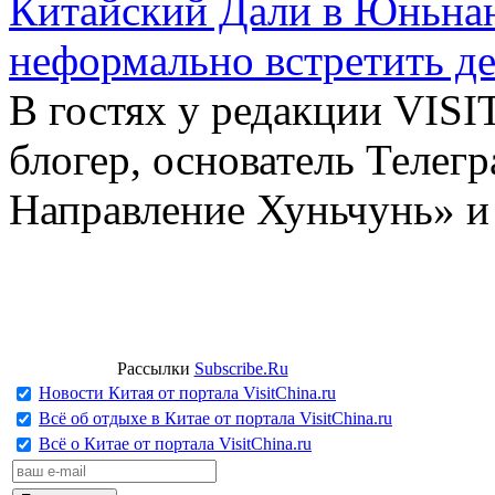
Китайский Дали в Юньнань
неформально встретить д
В гостях у редакции VIS
блогер, основатель Телег
Направление Хуньчунь» и
Рассылки
Subscribe.Ru
Новости Китая от портала VisitChina.ru
Всё об отдыхе в Китае от портала VisitChina.ru
Всё о Китае от портала VisitChina.ru