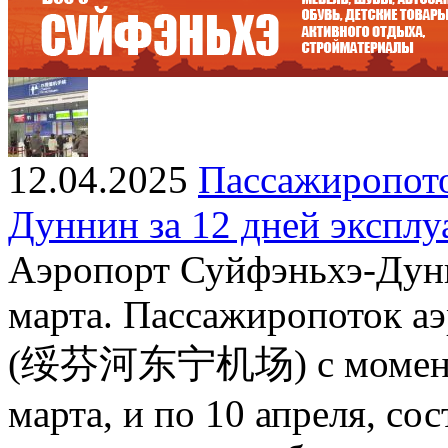
12.04.2025
Пассажиропото
Дуннин за 12 дней эксплу
Аэропорт Суйфэньхэ-Дунн
марта. Пассажиропоток а
(绥芬河东宁机场) с момента в
марта, и по 10 апреля, сос