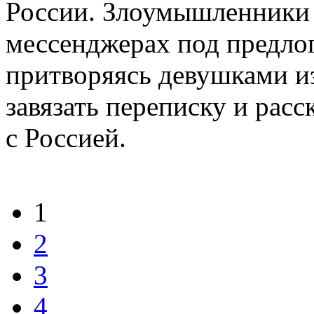
России. Злоумышленники 
мессенджерах под предло
притворяясь девушками и
завязать переписку и рас
с Россией.
1
2
3
4