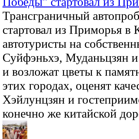
Победы" стартовал из Пр
Трансграничный автопроб
стартовал из Приморья в 
автотуристы на собственн
Суйфэньхэ, Муданьцзян и
и возложат цветы к памят
этих городах, оценят кач
Хэйлунцзян и гостеприимс
конечно же китайской до