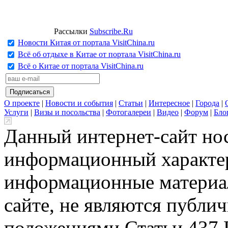
Рассылки
Subscribe.Ru
Новости Китая от портала VisitChina.ru
Всё об отдыхе в Китае от портала VisitChina.ru
Всё о Китае от портала VisitChina.ru
О проекте
|
Новости и события
|
Статьи
|
Интересное
|
Города
|
Услуги
|
Визы и посольства
|
Фотогалереи
|
Видео
|
Форум
|
Бло
Данный интернет-сайт но
информационный характер
информационные материа
сайте, не являются публи
положениями Статьи 437 