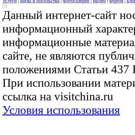
Услуги
|
Визы и посольства
|
Фотогалереи
|
Видео
|
Форум
|
Бло
Данный интернет-сайт но
информационный характер
информационные материа
сайте, не являются публи
положениями Статьи 437 
При использовании матери
ссылка на visitchina.ru
Условия использования