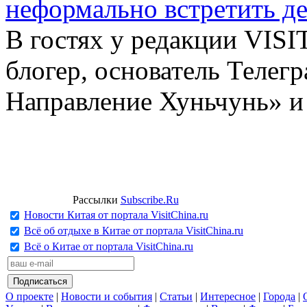
неформально встретить д
В гостях у редакции VIS
блогер, основатель Телег
Направление Хуньчунь» и
Рассылки
Subscribe.Ru
Новости Китая от портала VisitChina.ru
Всё об отдыхе в Китае от портала VisitChina.ru
Всё о Китае от портала VisitChina.ru
О проекте
|
Новости и события
|
Статьи
|
Интересное
|
Города
|