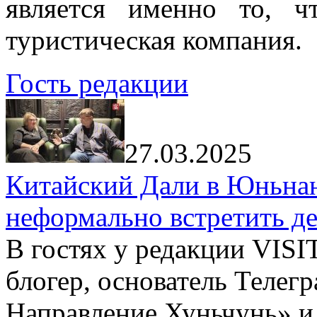
является именно то, ч
туристическая компания.
Гость редакции
27.03.2025
Китайский Дали в Юньнань
неформально встретить д
В гостях у редакции VIS
блогер, основатель Телег
Направление Хуньчунь» и