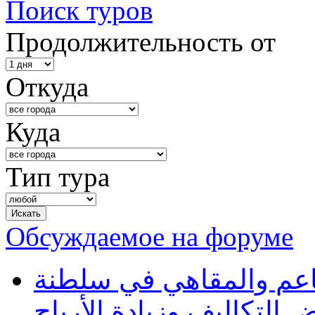
Поиск туров
Продолжительность от
Откуда
Куда
Тип тура
Обсуждаемое на форуме
طاعم والمقاهي في سلطنة
 التكاليف وزيادة الأرباح