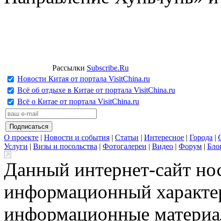
Рассылки
Subscribe.Ru
Новости Китая от портала VisitChina.ru
Всё об отдыхе в Китае от портала VisitChina.ru
Всё о Китае от портала VisitChina.ru
О проекте
|
Новости и события
|
Статьи
|
Интересное
|
Города
|
Услуги
|
Визы и посольства
|
Фотогалереи
|
Видео
|
Форум
|
Бло
Данный интернет-сайт но
информационный характер
информационные материа