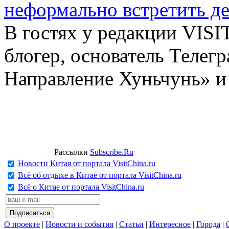
неформально встретить д
В гостях у редакции VIS
блогер, основатель Телег
Направление Хуньчунь» и
Рассылки
Subscribe.Ru
Новости Китая от портала VisitChina.ru
Всё об отдыхе в Китае от портала VisitChina.ru
Всё о Китае от портала VisitChina.ru
О проекте
|
Новости и события
|
Статьи
|
Интересное
|
Города
|