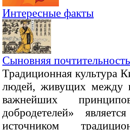
Интересные факты
Сыновняя почтительност
Традиционная культура Ки
людей, живущих между н
важнейших принци
добродетелей» являет
источником традици