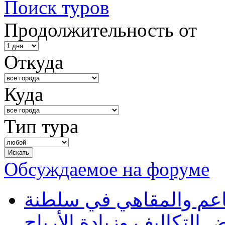
Поиск туров
Продолжительность от
Откуда
Куда
Тип тура
Обсуждаемое на форуме
طاعم والمقاهي في سلطنة
 التكاليف وزيادة الأرباح