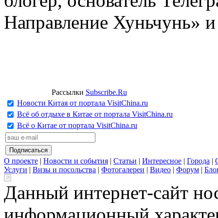
блогер, основатель Телег
Направление Хуньчунь» и
Рассылки
Subscribe.Ru
Новости Китая от портала VisitChina.ru
Всё об отдыхе в Китае от портала VisitChina.ru
Всё о Китае от портала VisitChina.ru
О проекте
|
Новости и события
|
Статьи
|
Интересное
|
Города
|
Услуги
|
Визы и посольства
|
Фотогалереи
|
Видео
|
Форум
|
Бло
Данный интернет-сайт но
информационный характер