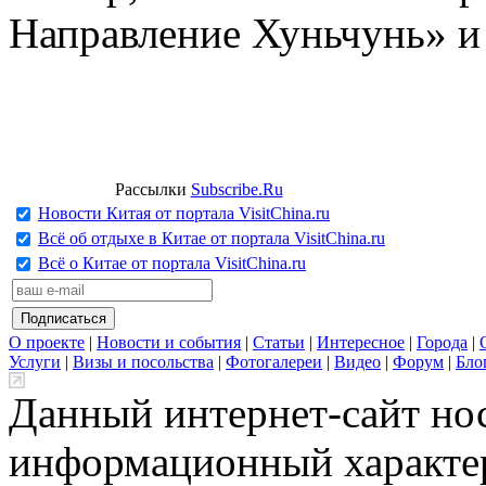
Направление Хуньчунь» и
Рассылки
Subscribe.Ru
Новости Китая от портала VisitChina.ru
Всё об отдыхе в Китае от портала VisitChina.ru
Всё о Китае от портала VisitChina.ru
О проекте
|
Новости и события
|
Статьи
|
Интересное
|
Города
|
Услуги
|
Визы и посольства
|
Фотогалереи
|
Видео
|
Форум
|
Бло
Данный интернет-сайт но
информационный характер