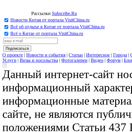
Рассылки
Subscribe.Ru
Новости Китая от портала VisitChina.ru
Всё об отдыхе в Китае от портала VisitChina.ru
Всё о Китае от портала VisitChina.ru
О проекте
|
Новости и события
|
Статьи
|
Интересное
|
Города
|
Услуги
|
Визы и посольства
|
Фотогалереи
|
Видео
|
Форум
|
Бло
Данный интернет-сайт но
информационный характер
информационные материа
сайте, не являются публи
положениями Статьи 437 