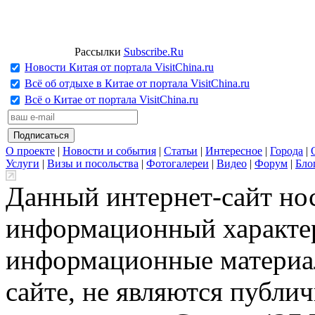
Рассылки
Subscribe.Ru
Новости Китая от портала VisitChina.ru
Всё об отдыхе в Китае от портала VisitChina.ru
Всё о Китае от портала VisitChina.ru
О проекте
|
Новости и события
|
Статьи
|
Интересное
|
Города
|
Услуги
|
Визы и посольства
|
Фотогалереи
|
Видео
|
Форум
|
Бло
Данный интернет-сайт но
информационный характер
информационные материа
сайте, не являются публи