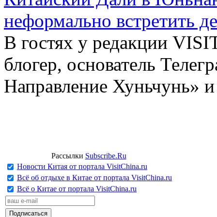
неформально встретить д
В гостях у редакции VIS
блогер, основатель Телег
Направление Хуньчунь» и
Рассылки
Subscribe.Ru
Новости Китая от портала VisitChina.ru
Всё об отдыхе в Китае от портала VisitChina.ru
Всё о Китае от портала VisitChina.ru