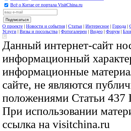
Всё о Китае от портала VisitChina.ru
О проекте
|
Новости и события
|
Статьи
|
Интересное
|
Города
|
Услуги
|
Визы и посольства
|
Фотогалереи
|
Видео
|
Форум
|
Бло
Данный интернет-сайт но
информационный характер
информационные материа
сайте, не являются публи
положениями Статьи 437 
При использовании матери
ссылка на visitchina.ru