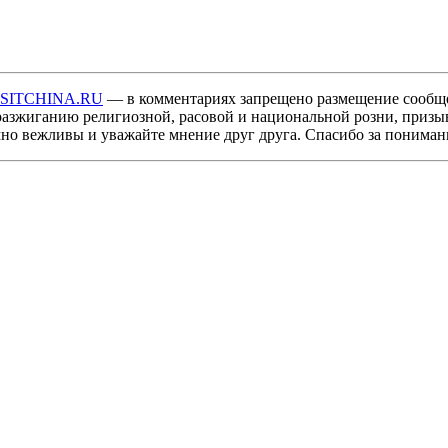
ISITCHINA.RU
— в комментариях запрещено размещение сообщ
разжиганию религиозной, расовой и национальной розни, призы
мно вежливы и уважайте мнение друг друга. Спасибо за пониман