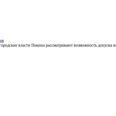
сов
 городские власти Пекина рассматривают возможность допуска ин