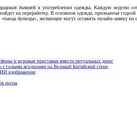
борщиков бывшей в употреблении одежды. Каждую неделю со
пойдет на переработку. В основном одежда, признанная годной 
з «панда бункера», желающие могут оставить онлайн-заявку на 
тфоны и игровые приставки вместо ритуальных денег
о с голыми ягодицами на Великой Китайской стене
е ИИ изображение
ов песня