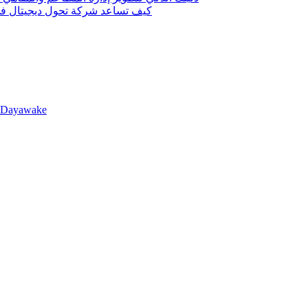
كيف تساعد شركة تحول ديجيتال في 
llDayawake