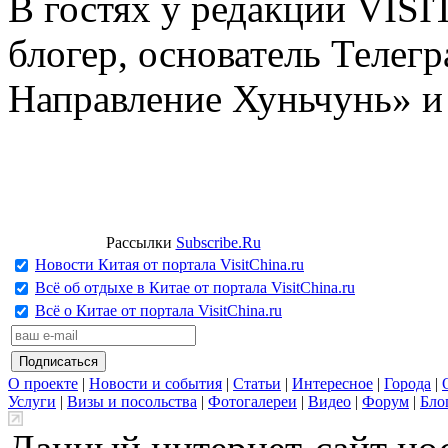
В гостях у редакции VIS
блогер, основатель Телег
Направление Хуньчунь» и
Рассылки
Subscribe.Ru
Новости Китая от портала VisitChina.ru
Всё об отдыхе в Китае от портала VisitChina.ru
Всё о Китае от портала VisitChina.ru
О проекте
|
Новости и события
|
Статьи
|
Интересное
|
Города
|
Услуги
|
Визы и посольства
|
Фотогалереи
|
Видео
|
Форум
|
Бло