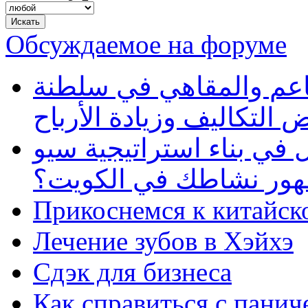
Обсуждаемое на форуме
طاعم والمقاهي في سلطنة
 التكاليف وزيادة الأرباح
في بناء استراتيجية سيو
ظهور نشاطك في الكويت؟
Прикоснемся к китайск
Лечение зубов в Хэйхэ
Сдэк для бизнеса
Как справиться с панич