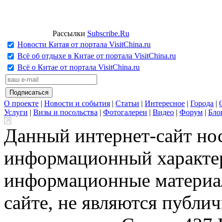
Рассылки
Subscribe.Ru
Новости Китая от портала VisitChina.ru
Всё об отдыхе в Китае от портала VisitChina.ru
Всё о Китае от портала VisitChina.ru
О проекте
|
Новости и события
|
Статьи
|
Интересное
|
Города
|
Услуги
|
Визы и посольства
|
Фотогалереи
|
Видео
|
Форум
|
Бло
Данный интернет-сайт но
информационный характер
информационные материа
сайте, не являются публи