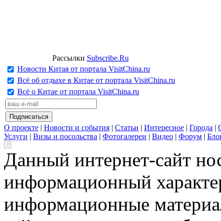
Рассылки
Subscribe.Ru
Новости Китая от портала VisitChina.ru
Всё об отдыхе в Китае от портала VisitChina.ru
Всё о Китае от портала VisitChina.ru
О проекте
|
Новости и события
|
Статьи
|
Интересное
|
Города
|
Услуги
|
Визы и посольства
|
Фотогалереи
|
Видео
|
Форум
|
Бло
Данный интернет-сайт но
информационный характер
информационные материа