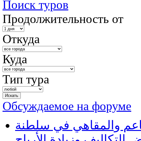
Поиск туров
Продолжительность от
Откуда
Куда
Тип тура
Обсуждаемое на форуме
طاعم والمقاهي في سلطنة
 التكاليف وزيادة الأرباح