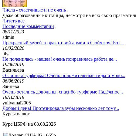
Числа - счастливые и не очень
Даже образованные китайцы, несмотря на всю свою прагматично
Читать все
Последние комментарии
08/11/2023
admin
Прекрасный музей терракотовой армии в Сюйчжоу! Бол...
16/02/2020
lilya
Не поленилась - нашла! очень понравилась работа де...
19/06/2019
Васильева
Отличная турфирма! Очень положительные гиды и моло...
06/06/2019
Зайцева
Очень остались довольны, спасибо турфирме Надёжнос...
18/10/2018
yuliyamai2005
Добрый день! Протезировала зубы несколько лет тому...
Курсы валют
Курс ЦБРФ на 08.08.2026
82,1665р.