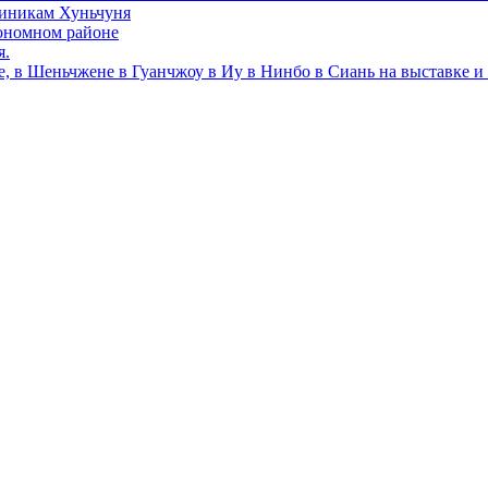
линикам Хуньчуня
ономном районе
я.
е, в Шеньчжене в Гуанчжоу в Иу в Нинбо в Сиань на выставке и 