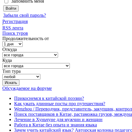
Запомнить меня
Забыли свой пароль?
Регистрация
RSS лента
Поиск туров
Продолжительность от
Откуда
Куда
Тип тура
Обсуждаемое на форуме
Прикоснемся к китайской поэзии?
Как ужать длинные посты про путешествия?
Wenzhou / Переводчик, представитель, закупщик, контроле
Поиск поставщиков в Китае, растаможка грузов, междуна
Лечение в Хуньчуне для мужчин и женщин
Работа в Китае без опыта и знания языка
Зачем учить китайский язык? Авторская колонка педагого