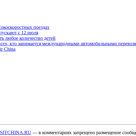
сокоскоростных поездах
пускают с 12 июля
ть любое количество детей
сех, кто занимается международными автомобильными перевозк
r China
ISITCHINA.RU
— в комментариях запрещено размещение сообщ