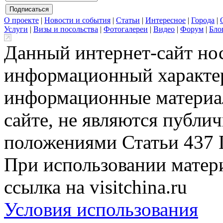
О проекте
|
Новости и события
|
Статьи
|
Интересное
|
Города
|
Услуги
|
Визы и посольства
|
Фотогалереи
|
Видео
|
Форум
|
Бло
Данный интернет-сайт но
информационный характер
информационные материа
сайте, не являются публи
положениями Статьи 437 
При использовании матери
ссылка на visitchina.ru
Условия использования