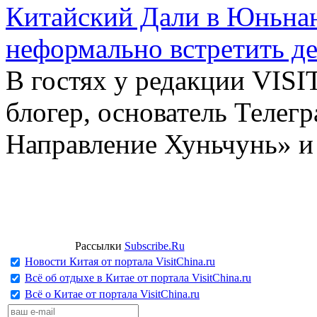
Китайский Дали в Юньнань
неформально встретить д
В гостях у редакции VIS
блогер, основатель Телег
Направление Хуньчунь» и
Рассылки
Subscribe.Ru
Новости Китая от портала VisitChina.ru
Всё об отдыхе в Китае от портала VisitChina.ru
Всё о Китае от портала VisitChina.ru