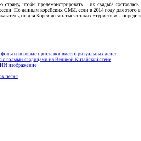
страну, чтобы продемонстрировать – их свадьба состоялась за
ессии. По данным корейских СМИ, если в 2014 году для этого в
азатель, но для Кореи десять тысяч таких «туристов» – определ
тфоны и игровые приставки вместо ритуальных денег
о с голыми ягодицами на Великой Китайской стене
е ИИ изображение
ов песня