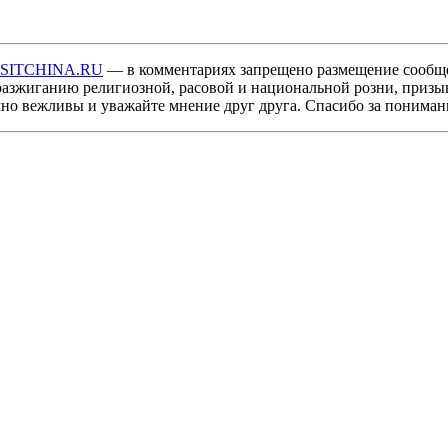
ISITCHINA.RU
— в комментариях запрещено размещение сообщ
разжиганию религиозной, расовой и национальной розни, призы
мно вежливы и уважайте мнение друг друга. Спасибо за пониман