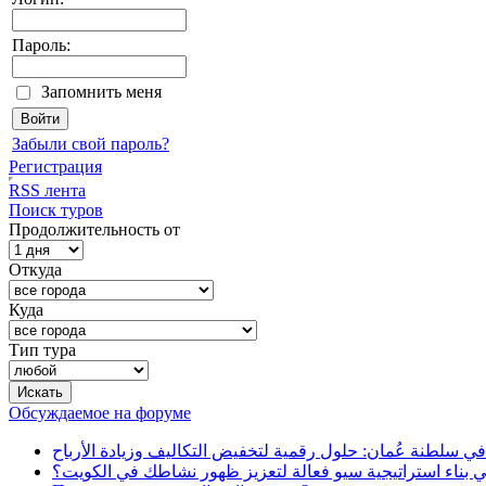
Пароль:
Запомнить меня
Забыли свой пароль?
Регистрация
RSS лента
Поиск туров
Продолжительность от
Откуда
Куда
Тип тура
Обсуждаемое на форуме
في سلطنة عُمان: حلول رقمية لتخفيض التكاليف وزيادة الأرباح
بناء استراتيجية سيو فعالة لتعزيز ظهور نشاطك في الكويت؟