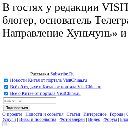
В гостях у редакции VIS
блогер, основатель Телег
Направление Хуньчунь» и
Рассылки
Subscribe.Ru
Новости Китая от портала VisitChina.ru
Всё об отдыхе в Китае от портала VisitChina.ru
Всё о Китае от портала VisitChina.ru
О проекте
|
Новости и события
|
Статьи
|
Интересное
|
Города
|
Услуги
|
Визы и посольства
|
Фотогалереи
|
Видео
|
Форум
|
Бло