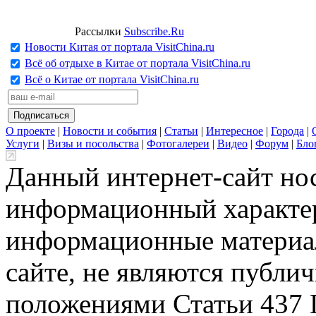
Рассылки
Subscribe.Ru
Новости Китая от портала VisitChina.ru
Всё об отдыхе в Китае от портала VisitChina.ru
Всё о Китае от портала VisitChina.ru
О проекте
|
Новости и события
|
Статьи
|
Интересное
|
Города
|
Услуги
|
Визы и посольства
|
Фотогалереи
|
Видео
|
Форум
|
Бло
Данный интернет-сайт но
информационный характер
информационные материа
сайте, не являются публи
положениями Статьи 437 