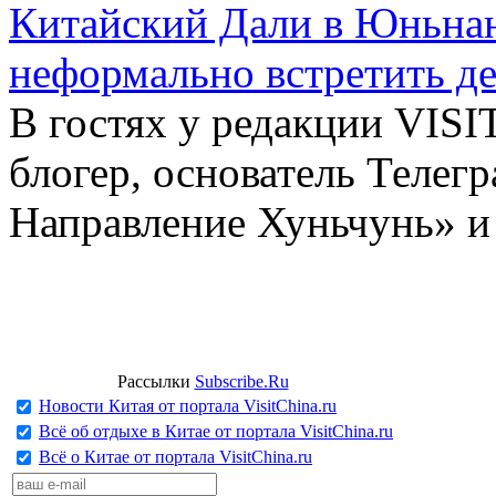
Китайский Дали в Юньнань
неформально встретить д
В гостях у редакции VIS
блогер, основатель Телег
Направление Хуньчунь» и
Рассылки
Subscribe.Ru
Новости Китая от портала VisitChina.ru
Всё об отдыхе в Китае от портала VisitChina.ru
Всё о Китае от портала VisitChina.ru