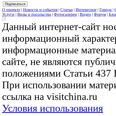
О проекте
|
Новости и события
|
Статьи
|
Интересное
|
Города
|
Услуги
|
Визы и посольства
|
Фотогалереи
|
Видео
|
Форум
|
Бло
Данный интернет-сайт но
информационный характер
информационные материа
сайте, не являются публи
положениями Статьи 437 
При использовании матери
ссылка на visitchina.ru
Условия использования